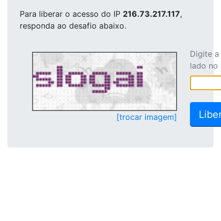
Para liberar o acesso
do IP
216.73.217.117
,
responda ao desafio abaixo.
Digite 
lado no
[trocar imagem]