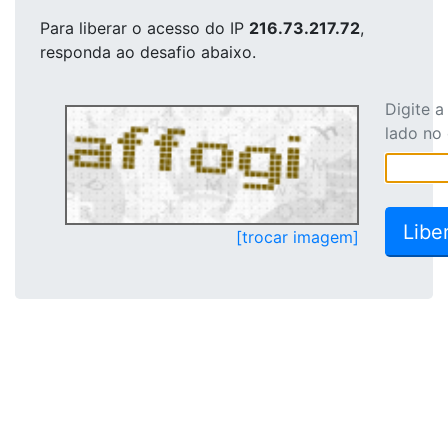
Para liberar o acesso
do IP
216.73.217.72
,
responda ao desafio abaixo.
Digite 
lado no
[trocar imagem]